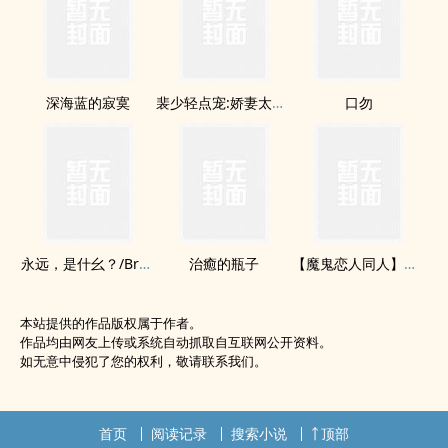
深海蓝的寂寞
裴少轻点宠:娇妻太撩人
口勿
永远，是什幺？/Bread &amp; Love
治癒的瓶子
【魔鬼恋人同人】罪恶的伊甸园
本站提供的作品版权属于作者。
作品均由网友上传或系统自动抓取自互联网公开资料。
如无意中侵犯了您的权利，敬请联系我们。
首页
阅读记录
搜索小说
顶部