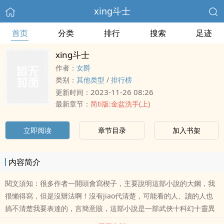
xing斗士
首页
分类
排行
搜索
足迹
xing斗士
作者：
女爵
类别：
其他类型
/
排行榜
2023-11-26 08:26
更新时间：
最新章节：
简ti版:金盆洗手(上)
立即阅读
章节目录
加入书架
内容简介
閱文須知：很多作者一開頭會寫楔子，主要說明這部小說的大鋼，我
很懶得寫，但是沒辦法啊！沒有jiao代清楚，可能看的人、讀的人也
搞不清楚我要表達的，言簡意賅，這部小說是一部武俠十科幻十靈異
十rou文的綜合體，沒有骨，只有rou，說真的，你也看膩了，寫的人