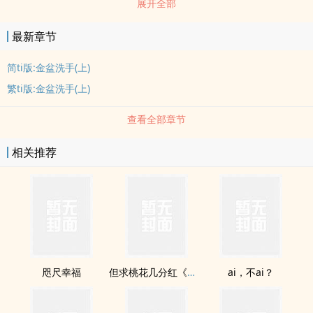
展开全部
老是千篇一律，既然如此，不用太認真，既然是rou文就是寫shuang
的。故事的背景設定在ri本的風化區，就是歌舞伎町為主要的背景，
最新章节
簡稱se界啦！(qingse的世界)當然裏頭的角se，會穿cha?AV女優、寫
真偶像、脫衣舞孃、酒店小姐、電車癡漢、援jiao女學生、niu郎、男
简ti版:金盆洗手(上)
大姊(變xing人)、男男、女女。而故事主軸就是「xing」能力者，就
繁ti版:金盆洗手(上)
是xing鬥士。xing鬥士很像漫畫海偻醯膼耗Ч麑嵞芰φlu??羌re环Q之
xing鬥士，當然能力都跟「xingjiao」有關啦，但是裏頭出現組織，
查看全部章节
如非正常人類xingjiao研究所、十二陰dao會、將這些角se串連起
相关推荐
來，劇qing荒謬，浮誇，是正常的！未滿十八歲不要收看，不喜歡
rou文，請勿進ru，劇qing皆屬虛構，如有雷同，關我pi事！
咫尺幸福
但求桃花几分红《卷壹．桃花初绽》【即将开放预购】
ai，不ai？