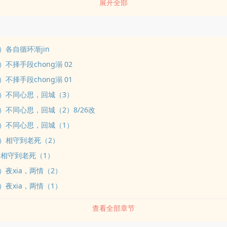
展开全部
是，那晚血腥屠殺後，她平靜的生活因他而顛覆而且自己還被他兄長視為
包藏無法見ri天光即使難受卻離不開那男人的柔qing，那唯獨只屬自己的柔
原來他有未婚妻的事實打醒了她，才拋留下贈予的信物傷心yu絕離開皇
與公主成親之ri卻是驟變，他竟然在那一ri.......死了。一年後的陰陽兩隔
）各自循环渐jin
名病弱男子出現在東天府當賓上客此男子生xing癖潔，東天府一gan侍
）不择手段chong溺 02
ng形她為了報答東天府恩qing便自告奮勇要前去服侍。可那印ru眼簾的那
）不择手段chong溺 01
敢置信，他，竟然還活著？！望著激烈嗽咳而難受的臉龐，不如以往的活
7）不同心思，回城（3）
走動卻也無法走遠。而他會這般模樣的原因竟是為了她......??●●●男
）不同心思，回城（2）8/26改
ing格，為了大然國可置之度外超多事，??????但前提他要的必須給他，不
章的受害人XD）女主角〈雪染〉：老梗灰姑娘路線NO.1，貴人邞?摵芎貌
5）不同心思，回城（1）
半凶。?躲過滅門倖存，但離幸福還是有阻礙。/p??★★★作者說：這文
4）相守到老死（2）
一部，高中時期寫到現在，改了好幾個版本，從鮮網寫到鮮網都倒了我還在
）相守到老死（1）
後就又一直默默在寫，無數的承諾追這部文的讀者說會寫完，但一直shi
）夜xia，两情（2）
無數次就在此時此刻，我寫完了阿～～（好值得紀念喔！雖然還是沒寫得
）夜xia，两情（1）
，明年自己zuo一本來紀念一下！/p12/31號開始首放囉！！！發文天數
發喔！/p然後歡迎給予評語指教！感謝～/p封面為網路抓取，有侵權會立
查看全部章节