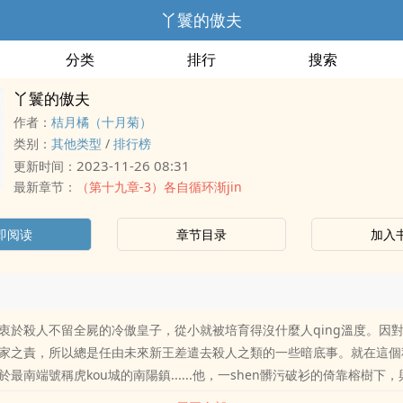
丫鬟的傲夫
分类
排行
搜索
丫鬟的傲夫
作者：
桔月橘（十月菊）
类别：
其他类型
/
排行榜
2023-11-26 08:31
更新时间：
最新章节：
（第十九章-3）各自循环渐jin
即阅读
章节目录
加入
衷於殺人不留全屍的冷傲皇子，從小就被培育得沒什麼人qing溫度。因
家之責，所以總是任由未來新王差遣去殺人之類的一些暗底事。就在這個
最南端號稱虎kou城的南陽鎮......他，一shen髒污破衫的倚靠榕樹下
靠近單純的好心總被他無視而過，她不氣餒甚至樂在其中......因耳聰造成