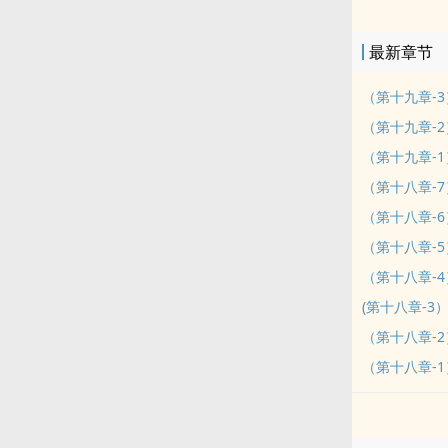
她呵護溫柔只
致自己始終被
最新章节
般離不開直到
nong人，他
（第十九章-3
產下孩子，一
（第十九章-2
轟出門，看qi
（第十九章-1
模樣卻讓她不
（第十八章-
榻，即使能下床
（第十八章-6
qing到底x
（請參考後段
（第十八章-
但其實是半吉
（第十八章-
qing的第
(第十八章-3
後搬到這裡來
（第十八章-2
阿！！（下跪
（第十八章-1
我還是很開心
態發就會每天