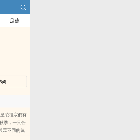
足迹
书架
對皇陵祖宗們有
秋季，一只任
，與眾不同的氣
意外，他漸漸對