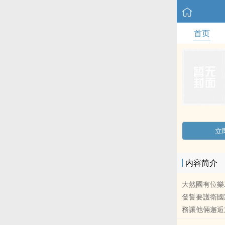
首页
立
内容简介
大然國有位樂
發誓要護衛國
務讓他倆邂逅於
息xi引了她