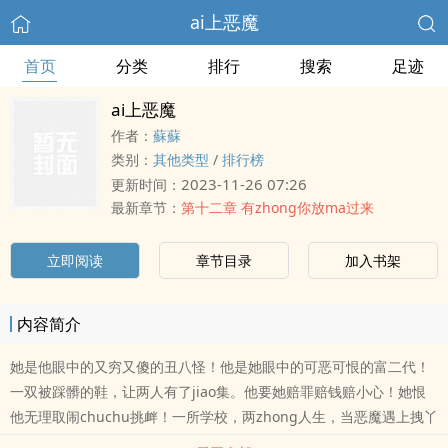
ai上恶魔
首页
分类
排行
搜索
足迹
ai上恶魔
作者：
蘇蘇
类别：
其他类型
/
排行榜
2023-11-26 07:26
更新时间：
最新章节：
第十二章 有zhong你放ma过来
立即阅读
章节目录
加入书架
内容简介
她是他眼中的又穷又傻的丑八怪！他是她眼中的可恶可恨的富二代！
一双被踩髒的鞋，让两人有了jiao集。他要她赔罪赔钱赔小心！她恨
他无理取闹chuchu挑衅！一所学校，两zhong人生，当恶魔遇上拽丫
tou，不知dao是谁先认输先动心？是王俊凯还是邓芳语？让我们来看