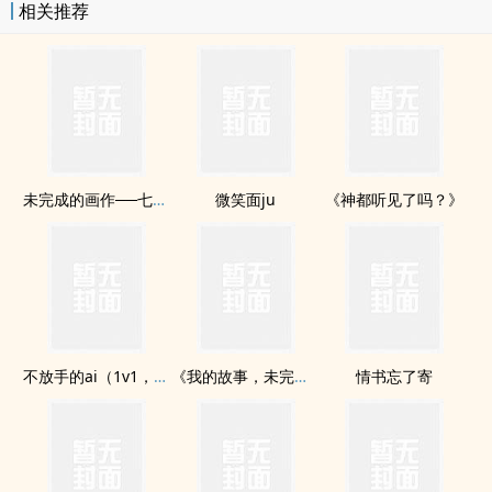
相关推荐
未完成的画作──七彩的向日葵
微笑面ju
《神都听见了吗？》
不放手的ai（1v1，BG）
《我的故事，未完待续。》
情书忘了寄