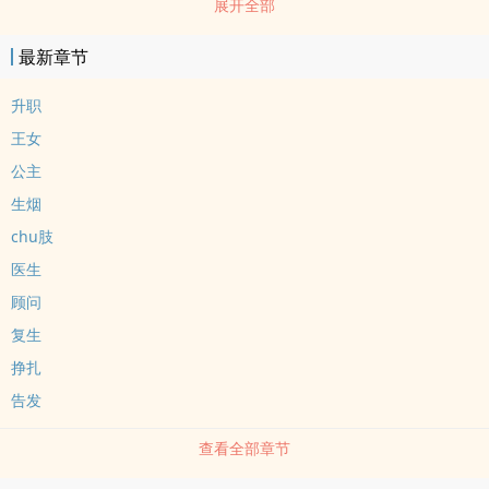
展开全部
绝写作指导。坏评loutou就秒，写文纯粹为shuang。如果您认为
《拯救世界不包han安抚脆弱骑士》写得不错，请给您的朋友推荐本
最新章节
书
升职
王女
公主
生烟
chu肢
医生
顾问
复生
挣扎
告发
查看全部章节