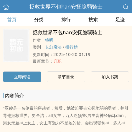
拯救世界不包han安抚脆弱骑士
首页
分类
排行
搜索
足迹
拯救世界不包han安抚脆弱骑士
作者：
镜听
类别：
玄幻魔法
/
排行榜
2025-10-20 01:19
更新时间：
最新章节：
升职
立即阅读
章节目录
加入书架
内容简介
"亚纱是一名倒霉的穿越者，然后，她被迫要去安抚脆弱的勇者，并引
导他拯救世界。男全洁，all女主，万人迷预警:男主皆神经病坏dan，
男女无差ai上女主，女主有魅力不是她的错。会出现强制ai，多人ai，
监禁，百合向。会出现血腥暴力，掉san等等qing节。全文免费，谢