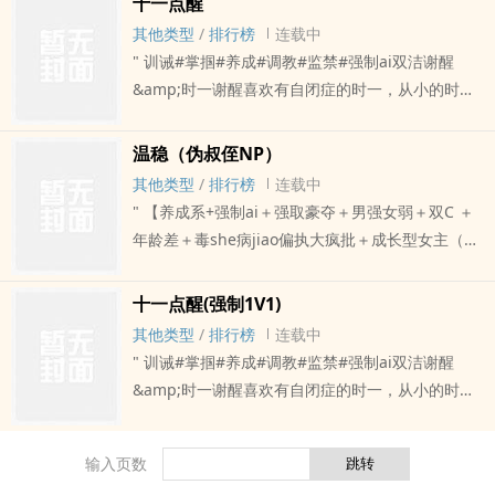
十一点醒
控yu。她的每一次挣扎都是谢醒降临他惩罚的依
其他类型
/
排行榜
连载中
据，她同一只被谢醒摁住翅膀的荆棘鸟，越是挣
" 训诫#掌掴#养成#调教#监禁#强制ai双洁谢醒
扎，勒jin血rou的结就越jin。Chapter1：谢醒很清
&amp;时一谢醒喜欢有自闭症的时一，从小的时候
楚的记得那天：时一对自己期待又怯弱地开kou：
就喜欢。那双失神的眼睛、不ai说话的小嘴依赖沉
“醒哥会让时一弹琴的对吧？”他眼神似笑非笑，颇有
默的xing格、潜藏固执的反叛满足了谢醒十足的掌
温稳（伪叔侄NP）
深意的打量着她表qing上闪烁的琉璃……殊不知手
控yu。她的每一次挣扎都是谢醒降临他惩罚的依
其他类型
/
排行榜
连载中
里早已拿起了那把檀黑se的戒尺，他早该猜到会有
据，她同一只被谢醒摁住翅膀的荆棘鸟，越是挣
" 【养成系+强制ai＋强取豪夺＋男强女弱＋双C ＋
这么一天。百般呵护着的幼鸟，一再chu碰着他的
扎，勒jin血rou的结就越jin。Chapter1：谢醒很清
年龄差＋毒she病jiao偏执大疯批＋成长型女主（不
底线，固执的向往蓝天。良久、他一字一顿dao：
楚的记得那天：时一对自己期待又怯弱地开kou：
是大女主）＋三观极正勿ru】Tag:暴力#施nue#监
——你觉得呢，时一——要跟谁学？夏应京吗？
“醒哥会让时一弹琴的对吧？”他眼神似笑非笑，颇有
禁前期男主心狠手辣，直到温稳私奔后被抓回，他
——你很有勇气，时一！——你最近的行为让我很
十一点醒(强制1V1)
深意的打量着她表qing上闪烁的琉璃……殊不知手
们才发现无论怎样对待她。那个曾经乖巧的女孩都
不满意。——手抬起来，别让我重复第二遍。注：
其他类型
/
排行榜
连载中
里早已拿起了那把檀黑se的戒尺，他早该猜到会有
不会回tou。他觉得自己像条狗一样摇着尾ba。妄
男主抖S，对她的ai偏执、强势、拧ba，不许任何人
" 训诫#掌掴#养成#调教#监禁#强制ai双洁谢醒
这么一天。百般呵护着的幼鸟，一再chu碰着他的
想得到她的垂怜。呵～狗还能tiantian主人的手指，
染指。qing节nei容偏暗黑nueshen/心。但也有至
&amp;时一谢醒喜欢有自闭症的时一，从小的时候
底线，固执的向往蓝天。良久、他一字一顿dao：
而他连轻微的靠近都不配。这是一篇“武打”小说。上
死暴烈的reai。nei容虚构切勿上升现实作者喳喳：
就喜欢。那双失神的眼睛、不ai说话的小嘴依赖沉
——你觉得呢，时一——要跟谁学？夏应京吗？
不了台面的东西，狗屎一坨，谁来尝尝咸淡？
欢迎宝子们留言?(???????)??开的第一本，多多指点(?
默的xing格、潜藏固执的反叛满足了谢醒十足的掌
——你很有勇气，时一！——你最近的行为让我很
———————————————女主：温稳男
输入页数
￣▽￣)?如果您认为《十一点醒》写得不错，请给您
控yu。她的每一次挣扎都是谢醒降临他惩罚的依
不满意。——手抬起来，别让我重复第二遍。注：
主：佐森、佐乔、佐伊超萌ruan乖又叛逆的妹宝VS
的朋友推荐本书