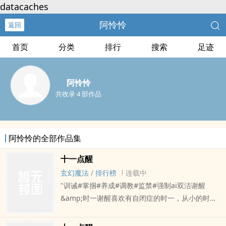
datacaches
阿怜怜
返回
首页
分类
排行
搜索
足迹
阿怜怜
共收录 4 部作品
阿怜怜的全部作品集
十一点醒
玄幻魔法
/
排行榜
连载中
"训诫#掌掴#养成#调教#监禁#强制ai双洁谢醒
&amp;时一谢醒喜欢有自闭症的时一，从小的时候
就喜欢。那双失神的眼睛、不ai说话的小嘴依赖沉
默的xing格、潜藏固执的反叛满足了谢醒十足的掌