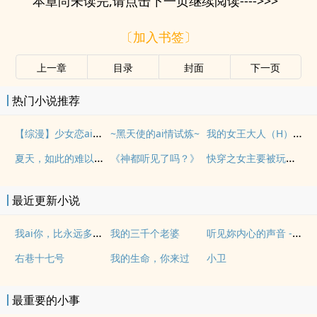
本章尚未读完,请点击下一页继续阅读---->>>
〔加入书签〕
上一章
目录
封面
下一页
热门小说推荐
【综漫】少女恋ai狂想曲
我的女王大人（H）繁
~黑天使的ai情试炼~
夏天，如此的难以忘怀
快穿之女主要被玩坏了
《神都听见了吗？》
最近更新小说
我ai你，比永远多一天
听见妳内心的声音 - 开啓梦想钥匙 (天籁梦想钥匙-修订版)
我的三千个老婆
右巷十七号
我的生命，你来过
小卫
最重要的小事