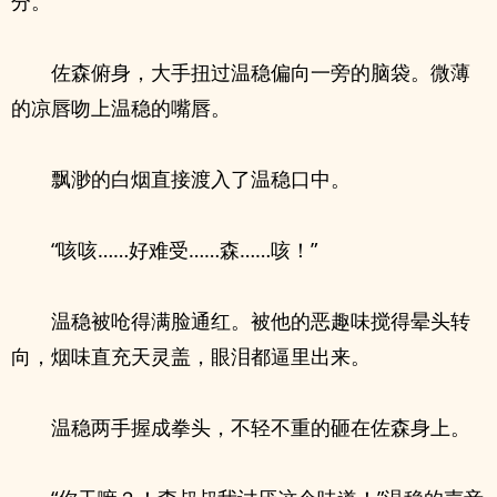
分。
佐森俯身，大手扭过温稳偏向一旁的脑袋。微薄
的凉唇吻上温稳的嘴唇。
飘渺的白烟直接渡入了温稳口中。
“咳咳……好难受……森……咳！”
温稳被呛得满脸通红。被他的恶趣味搅得晕头转
向，烟味直充天灵盖，眼泪都逼里出来。
温稳两手握成拳头，不轻不重的砸在佐森身上。