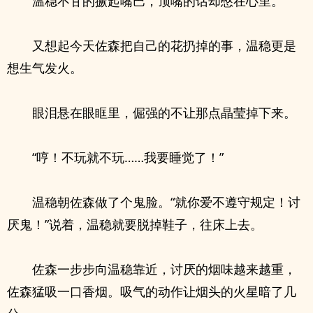
温稳不甘的撅起嘴巴，顶嘴的话却憋在心里。
又想起今天佐森把自己的花扔掉的事，温稳更是
想生气发火。
眼泪悬在眼眶里，倔强的不让那点晶莹掉下来。
“哼！不玩就不玩……我要睡觉了！”
温稳朝佐森做了个鬼脸。“就你爱不遵守规定！讨
厌鬼！”说着，温稳就要脱掉鞋子，往床上去。
佐森一步步向温稳靠近，讨厌的烟味越来越重，
佐森猛吸一口香烟。吸气的动作让烟头的火星暗了几