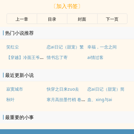
〔加入书签〕
上一章
目录
封面
下一页
热门小说推荐
笑红尘
恋ai日记（甜宠）繁
幸福，一念之间
【穿越】冷面王爷俏福晋
情书忘了寄
ai情过客
最近更新小说
寂寞城市
快穿之日来zuo去
恋ai日记（甜宠）简
寒月高挂墨竹梢 卷一 广寒落凡尘
秋叶
血、xing与ai
最重要的小事