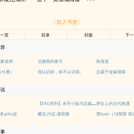
〔加入书签〕
上一页
目录
封面
下一
推荐
启蒙老师
北极熊的春天
秋海棠
（H,繁）
我认识妳，妳不认识我。
总裁千金躲猫猫
小说
【EXO系列】杀手小姐与总裁先生、
胖女人的古代艳遇
ailiu连
樱花,约定,薄荷糖
禁luan（18禁限 
小事