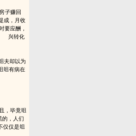
房
赚回
提成，月收
时要应酬，
兴转化
夫却以为
有病在
且，毕竟
黑的，人们
不仅仅是