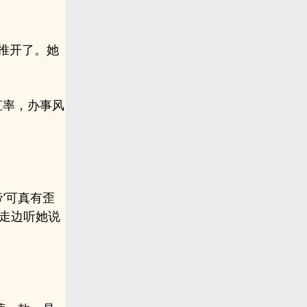
推开了。她
直率，办事风
’可真有歪
走边听她说