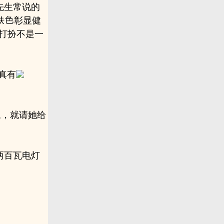
先生常说的
肤
彰显健
打扮不是一
真有
题，就请她给
两百瓦电灯