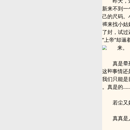
昨天，
新来不到一
己的尺码。
来找小姑
了封，试过
“上帝”却
来。
真是
这
事情还
我们只能是
。真是的…
若尘又
真真是