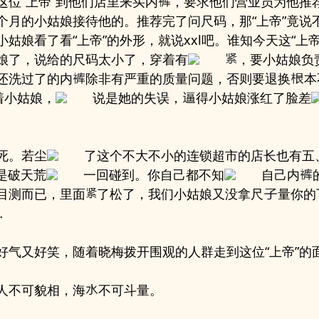
这位“上帝”到他们店里来买内
，要求他们营业员为他推
个月的小姑娘接待他的。推荐完了问尺码，那“上帝”竟说
小姑娘看了看“上帝”的外形，就说xxl吧。谁知今天这“上
娘了，说给的尺码太小了，穿着有
，要小姑娘负
还洗过了的内
除非有严重的质量问题，否则要退换
本
着小姑娘，
说是她的失误，
得小姑娘涨红了脸差
死。若尘
了这个不大不小的连锁超市的店长也有五
是破天荒
一回碰到。你自己都不知
自己内
目测而已，里面
了松了，我们小姑娘又没拿尺
量你的
…
好气又好笑，随着晓梅拨开围观的人群走到这位“上帝”的
人不可貌相，海
不可斗量。