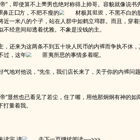
上帝”，即使算不上
男也绝对称得上帅哥。容貌就像说书
鼻正
方，不
不瘦的
材极其
，不黑不白的
将近一米八的个
，站在人群中如鹤立
群。而且，穿着
似不经意间却透着优雅。不象是没钱的主。
主，还来为这两条不到五十块人民币的内
而争执不休，
不过，这年
匪夷所思的事情多着呢。
好气地对他说，“先生，我们店长来了，关于你的内
问
上帝”显然也已看见了若尘，住了嘴，用他那炯炯有神的如
下打量着我。
未读完,请
击下一页继续阅读---->>>