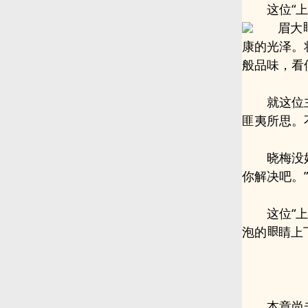
这位“
眉大
康的光泽。
般品味，看
就这位
匪夷所思。
晓梅没
你解决吧。”
这位“
泡的
睛上
本章尚