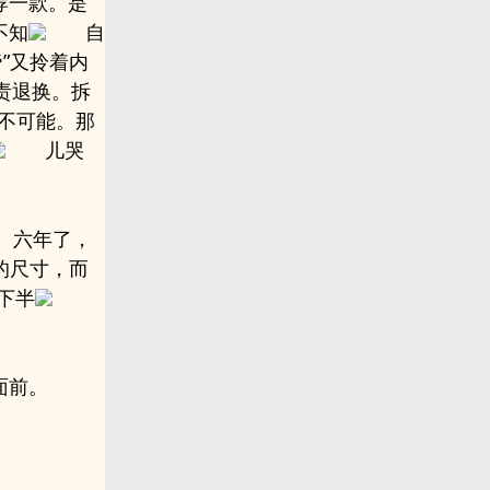
荐一款。是
不知
自
帝”又拎着内
责退换。拆
不可能。那
儿哭
、六年了，
的尺寸，而
下半
面前。