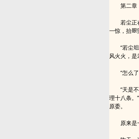
第二章
若尘正
一惊，抬
“若尘
风火火，是
“怎么
“天是
理十八条。
原委。
原来是