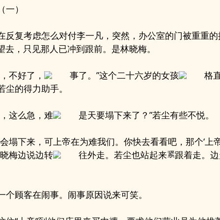
（一）
在反复考虑怎么对付李一凡，突然，办公室的门被重重的
望去，只见那人已冲到跟前。是林晓梅。
，不好了，
事了。”这个二十六岁的女孩
格
若尘的得力助手。
了，这么急，难
是天要塌下来了？”若尘有些不悦。
不会塌下来，可上帝在为难我们。你快去看看吧，那个‘上帝
”晓梅边说边转
往外走。若尘也站起来
跟着走。边
一个顾客在闹事。闹事原因说来可笑。