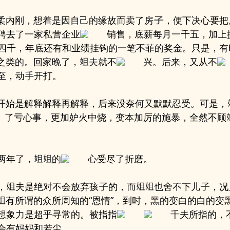
柔内刚，想着是因自己的缘故而卖了房
，便下决心要把
聘去了一家私营企业
销售，底薪每月一千五，加上
四千，年底还有和业绩挂钩的一笔不菲的奖金。只是，有
之类的。回家晚了，
夫就不
兴。后来，又从不
至，动手开打。
开始是解释解释再解释，后来没奈何又默默忍受。可是，
了亏心事，更加妒火中烧，变本加厉的施暴，全然不顾
两年了，
的
心受尽了折磨。
，
夫是绝对不会放弃孩
的，而
也舍不下儿
，况
有所谓的众所周知的“恩情”，到时，黑的变白的白的变
想象力是超乎寻常的。被指指
千夫所指的，
会有妈妈和若尘。