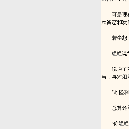
可是现
丝留恋和犹
若尘想
说
说通了
当，再对
“奇怪
总算还
“你