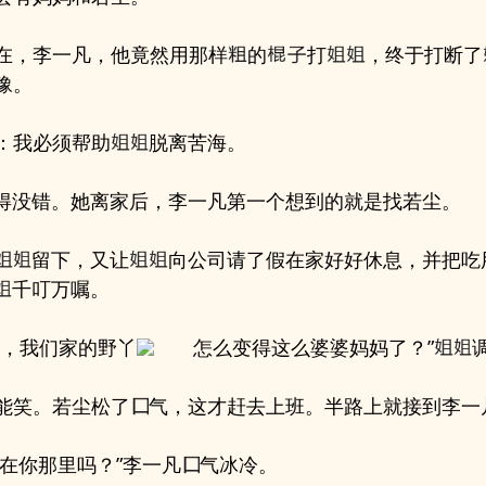
在，李一凡，他竟然用那样
的
打
，终于打断了
豫。
：我必须帮助
脱离苦海。
得没错。她离家后，李一凡第一个想到的就是找若尘。
留下，又让
向公司请了假在家好好休息，并把吃
千叮万嘱。
啊，我们家的野丫
怎么变得这么婆婆妈妈了？”
能笑。若尘松了
气，这才赶去上班。半路上就接到李一
在你那里吗？”李一凡
气冰冷。