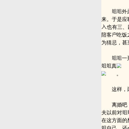
外
来。于是应
也有三、
陪客
吃饭
为猜忌，甚
一
真
。
这样，
离婚吧
夫以前对
在这方面的
自己，还