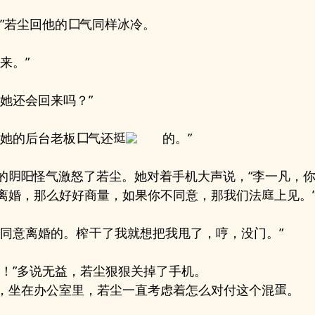
。”若尘回他的
气同样冰冷。
来。”
为她还会回来吗？”
，她的后台老板
气还
的。”
的
怪气激怒了若尘。她对着手机大声说，“李一凡，
离婚，那么好好商量，如果你不同意，那我们法
上见。
会同意离婚的。榨
了我就想把我甩了，哼，没门。”
！”多说无益，若尘狠狠关掉了手机。
，坐在办公室里，若尘一直考虑着怎么对付这个混
。