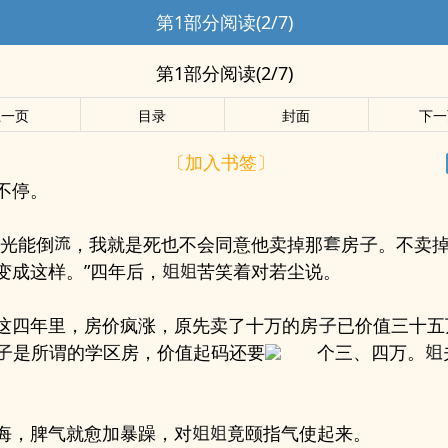
第1部分阅读(2/7)
第1部分阅读(2/7)
上一页
目录
封面
下一
〔加入书签〕
不停。
时光能倒
，我就是死也不会同意他卖掉那
房
。不卖
变成这样。”四年后，
苦笑着对若尘说。
这四年里，房价疯涨，原先卖了十万的房
已价值三十五
是所谓的学区房，价值起码还要
个三、四万。
悔，脾气就愈加暴躁，对
竟颐指气使起来。